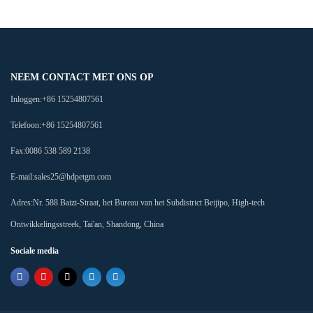
NEEM CONTACT MET ONS OP
Inloggen:
+86 15254807561
Telefoon:
+86 15254807561
Fax:
0086 538 589 2138
E-mail:
sales25@hdpetgm.com
Adres:
Nr. 588 Baizi-Straat, het Bureau van het Subdistrict Beijipo, High-tech
Ontwikkelingsstreek, Tai'an, Shandong, China
Sociale media