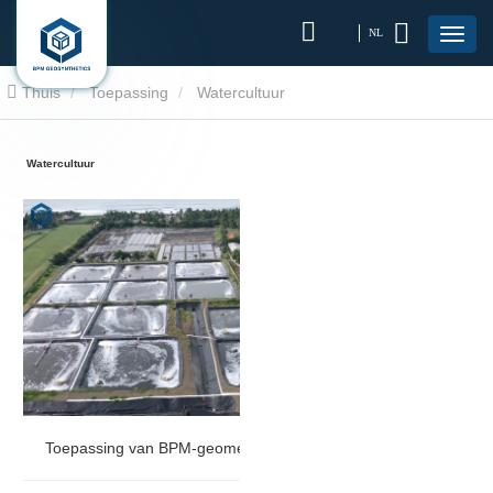
NL
Thuis
Toepassing
Watercultuur
Watercultuur
Toepassing van BPM-geomembranen in de aquacultuur