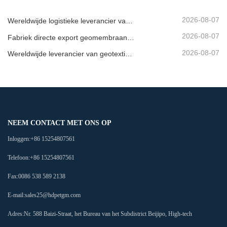
2026-08-07
Wereldwijde logistieke leverancier van geovlies
2026-08-07
Fabriek directe export geomembraan bedrijf
2026-08-07
Wereldwijde leverancier van geotextielmembranen
NEEM CONTACT MET ONS OP
Inloggen:
+86 15254807561
Telefoon:
+86 15254807561
Fax:
0086 538 589 2138
E-mail:
sales25@hdpetgm.com
Adres:
Nr. 588 Baizi-Straat, het Bureau van het Subdistrict Beijipo, High-tech