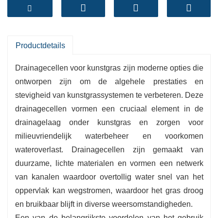
levensduur van het gazon, zelfs in gebieden met
veel verkeer.
Eenvoudige installatie:
Aanpasbaar voor
verschillende projecten.
Productdetails
Milieuvriendelijk:
Ondersteunt duurzaam
Drainagecellen voor kunstgras zijn moderne opties die
regenwaterbeheer.
ontworpen zijn om de algehele prestaties en
stevigheid van kunstgrassystemen te verbeteren. Deze
drainagecellen vormen een cruciaal element in de
drainagelaag onder kunstgras en zorgen voor
milieuvriendelijk waterbeheer en voorkomen
wateroverlast. Drainagecellen zijn gemaakt van
duurzame, lichte materialen en vormen een netwerk
van kanalen waardoor overtollig water snel van het
oppervlak kan wegstromen, waardoor het gras droog
en bruikbaar blijft in diverse weersomstandigheden.
Een van de belangrijkste voordelen van het gebruik