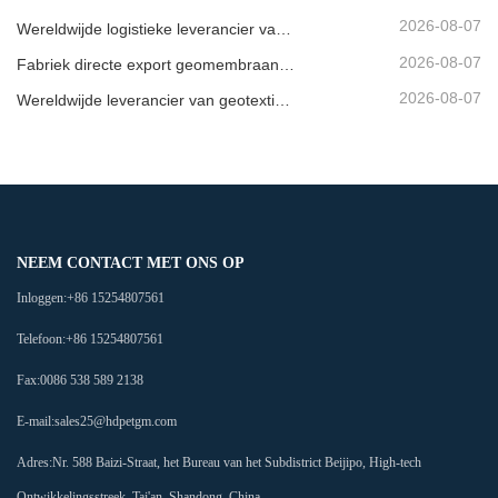
2026-08-07
Wereldwijde logistieke leverancier van geovlies
2026-08-07
Fabriek directe export geomembraan bedrijf
2026-08-07
Wereldwijde leverancier van geotextielmembranen
NEEM CONTACT MET ONS OP
Inloggen:
+86 15254807561
Telefoon:
+86 15254807561
Fax:
0086 538 589 2138
E-mail:
sales25@hdpetgm.com
Adres:
Nr. 588 Baizi-Straat, het Bureau van het Subdistrict Beijipo, High-tech
Ontwikkelingsstreek, Tai'an, Shandong, China