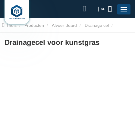
NL
Thuis
Producten
Afvoer Board
Drainage cel
Drainagecel voor kunstgras
Drainagecel voor kunstgras