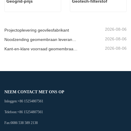
Geogrid-prijs
Geotech-filterstof
2026-08-06
Projectoplevering geovliesfabrikant
2026-08-06
Noodzending geomembraan leverancier
2026-08-06
Kant-en-klare voorraad geomembraanfabriek
NEEM CONTACT MET ONS OP
Inloggen:
+86 15254807561
Telefoon:
+86 15254807561
Fax:
0086 538 589 2138