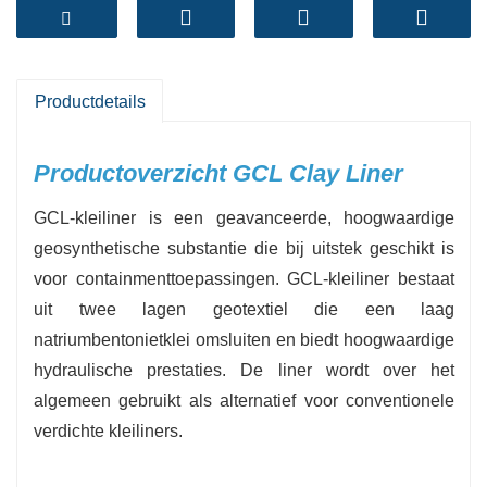
natuurlijke afdichtingsmaterialen van bentoniet
met de energie en het gebruiksgemak van
geokunststoffen.
-
Lage permeabiliteit
：Biedt opmerkelijke
Productdetails
hydraulische algehele prestaties met
permeabiliteiten van slechts 1×10⁻⁹m/s.
Productoverzicht GCL Clay Liner
-
Zelfdichtend
：Bentoniet zet uit en dicht kleine
GCL-kleiliner is een geavanceerde, hoogwaardige
gaten of overlappingen af, waardoor de
geosynthetische substantie die bij uitstek geschikt is
betrouwbaarheid van de afsluiting wordt
voor containmenttoepassingen. GCL-kleiliner bestaat
verbeterd.
uit twee lagen geotextiel die een laag
-
Eenvoudige en snelle installatie
：Geleverd
natriumbentonietklei omsluiten en biedt hoogwaardige
op rol, kan het snel worden ingezet, waardoor
hydraulische prestaties. De liner wordt over het
de arbeids- en ontwikkelingstijd wordt verkort.
algemeen gebruikt als alternatief voor conventionele
-
Milieuvriendelijk
：De kern van kruidenklei
verdichte kleiliners.
maakt het beschermd voor gebruik in ecologisch
gevoelige gebieden.