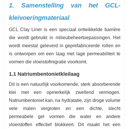
1. Samenstelling van het GCL-
-
Kosteneffectief
：Lagere instel- en doekkosten
in tegenstelling tot dikke, verdichte kleibarrière.
kleivoeringmateriaal
GCL Clay Liner is een speciaal ontwikkelde barrière
die wordt gebruikt in milieubeheertoepassingen. Het
wordt meestal geleverd in geprefabriceerde rollen en
is ontworpen om een laag met lage permeabiliteit te
vormen die vloeistofmigratie voorkomt.
1.1 Natriumbentonietkleilaag
Dit is een natuurlijk voorkomende, sterk absorberende
klei met een opmerkelijk zwellend vermogen.
Natriumbentoniet kan, na hydratatie, zijn droge volume
vele malen vergroten en een dichte, slecht
permeabele gel vormen die water en andere
vloeistoffen effectief blokkeert. Dit maakt het een