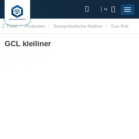
NL
Thuis
Producten
Geosynthetische Kleiliner
Goo Rolt
Tinning
GCL Kleiliner
GCL kleiliner