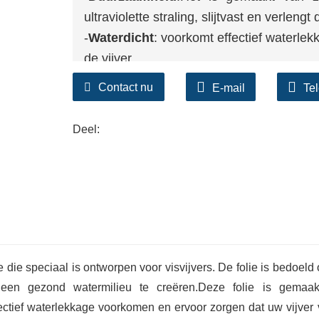
ultraviolette straling, slijtvast en verlen
-
Waterdicht
: voorkomt effectief waterlek
de vijver.
-
Milieuvriendelijke materialen
: vrij v
Contact nu
E-mail
Te
vervuiling, bescherming van waterorgani
-
Eenvoudig te installeren
: Lichtgewic
Deel:
verschillende vormen en maten, eenvoudig
e die speciaal is ontworpen voor visvijvers. De folie is bedoeld
jd een gezond watermilieu te creëren.Deze folie is gemaa
ctief waterlekkage voorkomen en ervoor zorgen dat uw vijver 