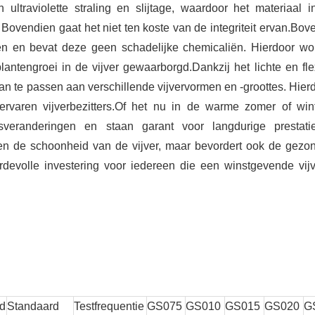
 ultraviolette straling en slijtage, waardoor het materiaal i
ovendien gaat het niet ten koste van de integriteit ervan.Bov
ialen en bevat deze geen schadelijke chemicaliën. Hierdoor wo
ntengroei in de vijver gewaarborgd.Dankzij het lichte en fle
aan te passen aan verschillende vijvervormen en -groottes. Hierd
ervaren vijverbezitters.Of het nu in de warme zomer of wint
sveranderingen en staan ​​garant voor langdurige prestat
leen de schoonheid van de vijver, maar bevordert ook de gezo
devolle investering voor iedereen die een winstgevende vijv
d
Standaard
Testfrequentie
GS075
GS010
GS015
GS020
G