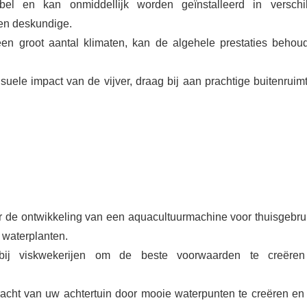
exibel en kan onmiddellijk worden geïnstalleerd in verschi
een deskundige.
een groot aantal klimaten, kan de algehele prestaties behou
isuele impact van de vijver, draag bij aan prachtige buitenruim
oor de ontwikkeling van een aquacultuurmachine voor thuisgebrui
 waterplanten.
 bij viskwekerijen om de beste voorwaarden te creëren
kracht van uw achtertuin door mooie waterpunten te creëren en