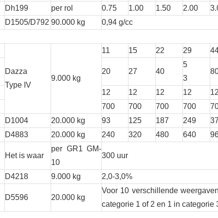
Dh199
per rol
0.75
1.00
1.50
2.00
3.
D1505/D792
90.000 kg
0,94 g/cc
11
15
22
29
4
5
Dazza
20
27
40
8
9.000 kg
3
Type IV
12
12
12
12
1
700
700
700
700
7
D1004
20.000 kg
93
125
187
249
3
D4883
20.000 kg
240
320
480
640
9
per GR1 GM-
Het is waar
300 uur
10
D4218
9.000 kg
2,0-3,0%
Voor 10 verschillende weergaven
D5596
20.000 kg
categorie 1 of 2 en 1 in categorie 