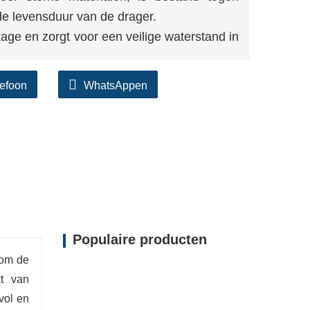
gt de levensduur van de drager.
kage en zorgt voor een veilige waterstand in
an schadelijke stoffen, veilig en vrij van
lefoon
WhatsAppen
smen.
ht en flexibel, geschikt voor vijvers van
 te installeren.
Populaire producten
 om de
kt van
vol en