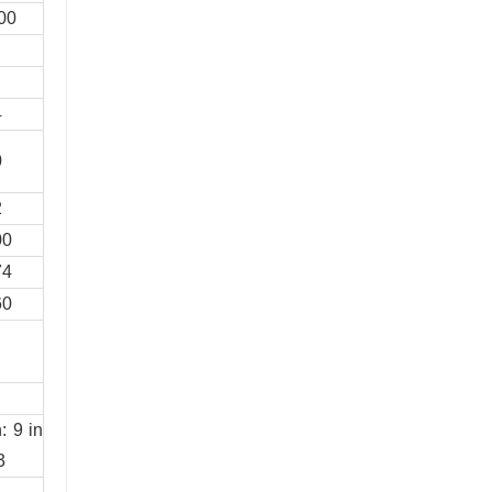
00
4
0
2
00
74
60
: 9 in
3