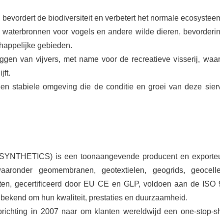
 bevordert de biodiversiteit en verbetert het normale ecosystee
 waterbronnen voor vogels en andere wilde dieren, bevorderi
schappelijke gebieden.
eggen van vijvers, met name voor de recreatieve visserij, waar
ft.
t een stabiele omgeving die de conditie en groei van deze sier
EOSYNTHETICS) is een toonaangevende producent en exporte
waaronder geomembranen, geotextielen, geogrids, geocel
cten, gecertificeerd door EU CE en GLP, voldoen aan de ISO 
kend om hun kwaliteit, prestaties en duurzaamheid.
chting in 2007 naar om klanten wereldwijd een one-stop-s