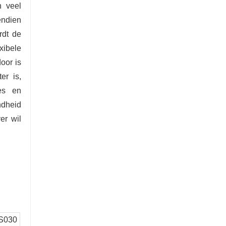
n veel
endien
rdt de
xibele
oor is
er is,
ies en
ndheid
er wil
S030