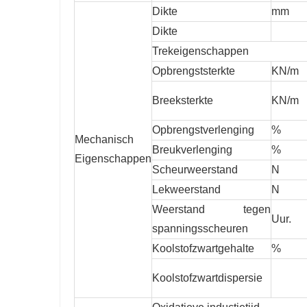
Dikte
mm
Dikte
Trekeigenschappen
Opbrengststerkte
KN/m
Breeksterkte
KN/m
Opbrengstverlenging
%
Mechanisch
Breukverlenging
%
Eigenschappen
Scheurweerstand
N
Lekweerstand
N
Weerstand tegen
Uur.
spanningsscheuren
Koolstofzwartgehalte
%
Koolstofzwartdispersie