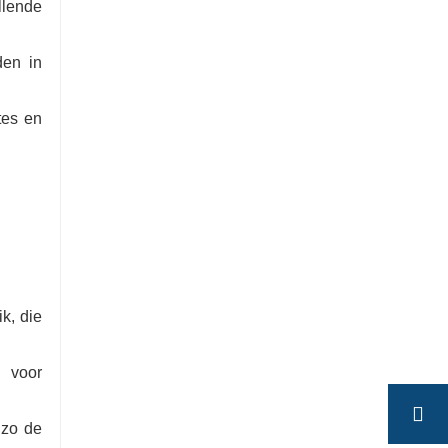
llende
den in
tes en
k, die
 voor
 zo de