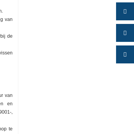
m.
ng van
bij de
vissen
ur van
len en
9001-,
hop te