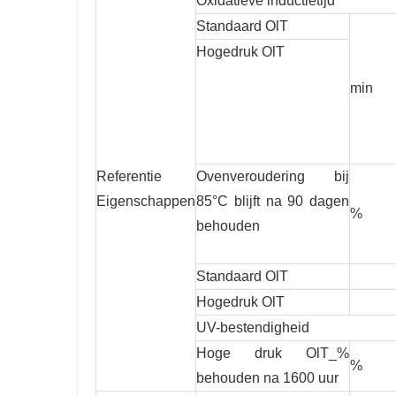
Oxidatieve inductietijd
Standaard OlT
Hogedruk OlT
min
Referentie
Ovenveroudering bij
Eigenschappen
85°C blijft na 90 dagen
%
behouden
Standaard OlT
Hogedruk OlT
UV-bestendigheid
Hoge druk OlT_%
%
behouden na 1600 uur